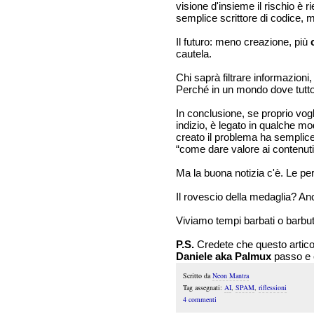
visione d'insieme il rischio è 
semplice scrittore di codice,
Il futuro: meno creazione, più
cautela.
Chi saprà filtrare informazioni,
Perché in un mondo dove tutto
In conclusione, se proprio vog
indizio, è legato in qualche m
creato il problema ha semplice
“come dare valore ai contenuti
Ma la buona notizia c'è. Le p
Il rovescio della medaglia? An
Viviamo tempi barbati o barbuti
P.S.
Credete che questo articol
Daniele aka Palmux
passo e c
Scritto da
Neon Mantra
Tag assegnati:
AI
,
SPAM
,
riflessioni
4 commenti