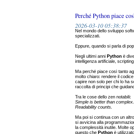
Perché Python piace così
2026-03-10 05:38:37
Nel mondo dello sviluppo softw
specializzati.
Eppure, quando si parla di pop
Negli ultimi anni
Python
è dive
intelligenza artificiale, scripti
Ma perché piace così tanto agl
molto chiaro: rendere il codice i
capire non solo per chi lo ha 
raccolta di principi che guidan
Tra le cose dello zen notabili:
Simple is better than complex.
Readability counts.
Ma poi si continua con un alt
si avvicina alla programmazion
la complessità inutile. Molte 
questo che
Python
è utilizzat