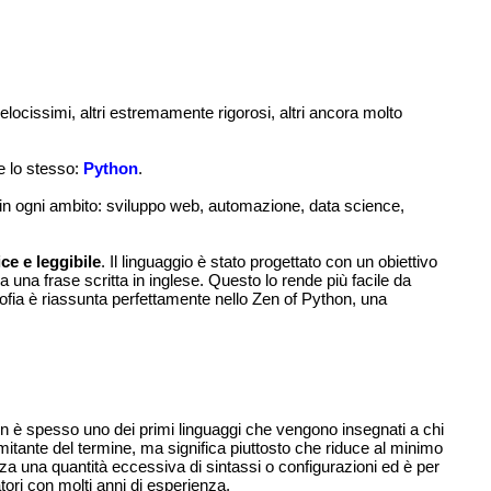
ocissimi, altri estremamente rigorosi, altri ancora molto
e lo stesso:
Python
.
e in ogni ambito: sviluppo web, automazione, data science,
ce e leggibile
. Il linguaggio è stato progettato con un obiettivo
 una frase scritta in inglese. Questo lo rende più facile da
sofia è riassunta perfettamente nello Zen of Python, una
n è spesso uno dei primi linguaggi che vengono insegnati a chi
itante del termine, ma significa piuttosto che riduce al minimo
za una quantità eccessiva di sintassi o configurazioni ed è per
ori con molti anni di esperienza.