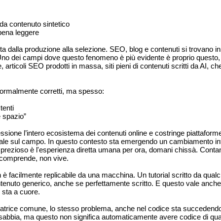
 da contenuto sintetico
pena leggere
posta dalla produzione alla selezione. SEO, blog e contenuti si trovan
no dei campi dove questo fenomeno è più evidente è proprio questo, il
articoli SEO prodotti in massa, siti pieni di contenuti scritti da AI, ch
 formalmente corretti, ma spesso:
tenti
e spazio”
sione l’intero ecosistema dei contenuti online e costringe piattaforme
eale sul campo. In questo contesto sta emergendo un cambiamento int
prezioso è l'esperienza diretta umana per ora, domani chissà. Contano p
n comprende, non vive.
on è facilmente replicabile da una macchina. Un tutorial scritto da qu
ontenuto generico, anche se perfettamente scritto. E questo vale anch
i sta a cuore.
atrice comune, lo stesso problema, anche nel codice sta succedendo 
sabbia, ma questo non significa automaticamente avere codice di qualit