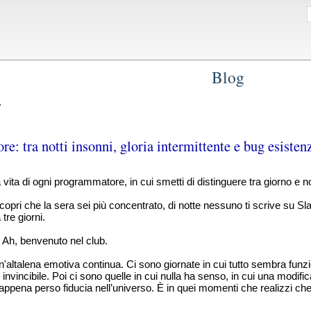
Blog
.
e: tra notti insonni, gloria intermittente e bug esistenz
vita di ogni programmatore, in cui smetti di distinguere tra giorno e n
oi scopri che la sera sei più concentrato, di notte nessuno ti scrive su S
tre giorni.
. Ah, benvenuto nel club.
altalena emotiva continua. Ci sono giornate in cui tutto sembra funzion
 invincibile. Poi ci sono quelle in cui nulla ha senso, in cui una modi
a appena perso fiducia nell’universo. È in quei momenti che realizzi 