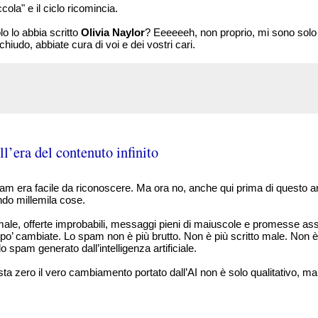
ccola" e il ciclo ricomincia.
o lo abbia scritto
Olivia Naylor
? Eeeeeeh, non proprio, mi sono solo 
hiudo, abbiate cura di voi e dei vostri cari.
l’era del contenuto infinito
pam era facile da riconoscere. Ma ora no, anche qui prima di questo ar
do millemila cose.
male, offerte improbabili, messaggi pieni di maiuscole e promesse ass
po’ cambiate. Lo spam non è più brutto. Non è più scritto male. Non è p
lo spam generato dall’intelligenza artificiale.
a zero il vero cambiamento portato dall’AI non è solo qualitativo, m