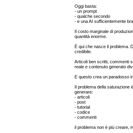
Oggi basta:
- un prompt
- qualche secondo
- e una AI sufficientemente br
Il costo marginale di produzio
quantità enorme.
È qui che nasce il problema. D
credibile.
Articoli ben scritti, commenti
reale e contenuto generato div
E questo crea un paradosso inte
Il problema della saturazione è
generare:
- articoli
- post
- tutorial
- codice
- commenti
il problema non è più creare, ma