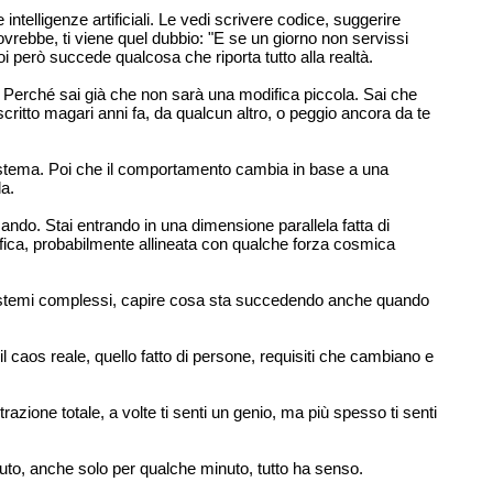
intelligenze artificiali. Le vedi scrivere codice, suggerire
ovrebbe, ti viene quel dubbio: "E se un giorno non servissi
i però succede qualcosa che riporta tutto alla realtà.
ito. Perché sai già che non sarà una modifica piccola. Sai che
scritto magari anni fa, da qualcun altro, o peggio ancora da te
 sistema. Poi che il comportamento cambia in base a una
la.
ndo. Stai entrando in una dimensione parallela fatta di
ica, probabilmente allineata con qualche forza cosmica
 sistemi complessi, capire cosa sta succedendo anche quando
l caos reale, quello fatto di persone, requisiti che cambiano e
azione totale, a volte ti senti un genio, ma più spesso ti senti
nuto, anche solo per qualche minuto, tutto ha senso.