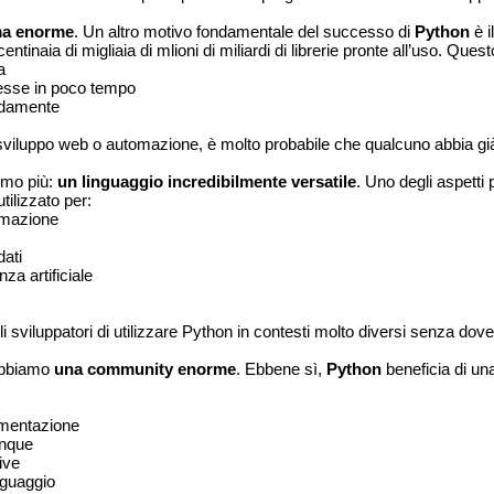
ma enorme
. Un altro motivo fondamentale del successo di
Python
è i
tinaia di migliaia di mlioni di miliardi di librerie pronte all’uso. Ques
a
lesse in poco tempo
pidamente
ti, sviluppo web o automazione, è molto probabile che qualcuno abbia già 
rmo più:
un linguaggio incredibilmente versatile
. Uno degli aspetti 
ilizzato per:
tomazione
dati
nza artificiale
gli sviluppatori di utilizzare Python in contesti molto diversi senza 
abbiamo
una community enorme
. Ebbene sì,
Python
beneficia di un
umentazione
unque
ive
nguaggio