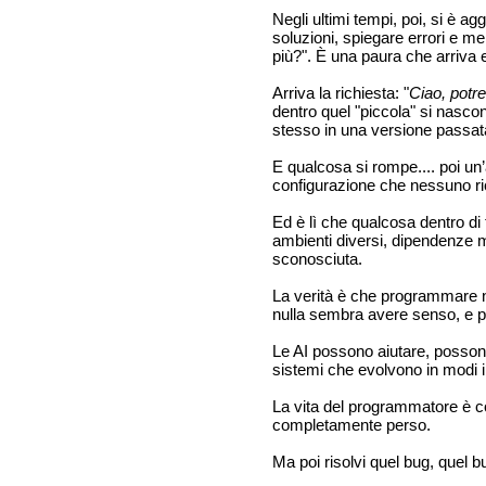
Negli ultimi tempi, poi, si è ag
soluzioni, spiegare errori e me
più?". È una paura che arriva 
Arriva la richiesta: "
Ciao, potre
dentro quel "piccola" si nascon
stesso in una versione passata
E qualcosa si rompe.... poi un
configurazione che nessuno rico
Ed è lì che qualcosa dentro di
ambienti diversi, dipendenze 
sconosciuta.
La verità è che programmare n
nulla sembra avere senso, e p
Le AI possono aiutare, possono 
sistemi che evolvono in modi i
La vita del programmatore è cos
completamente perso.
Ma poi risolvi quel bug, quel 