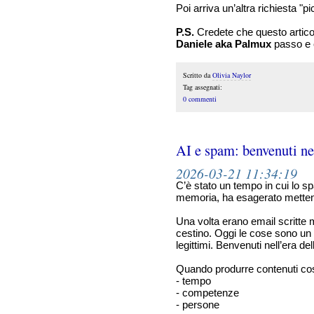
Poi arriva un’altra richiesta "pi
P.S.
Credete che questo articol
Daniele aka Palmux
passo e c
Scritto da
Olivia Naylor
Tag assegnati:
0 commenti
AI e spam: benvenuti nel
2026-03-21 11:34:19
C’è stato un tempo in cui lo s
memoria, ha esagerato metten
Una volta erano email scritte 
cestino. Oggi le cose sono un 
legittimi. Benvenuti nell’era del
Quando produrre contenuti cost
- tempo
- competenze
- persone