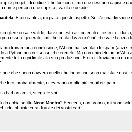
riempire progetti di codice “che funziona”, ma che nessuno capisce dav
 ma come persona che capisce, valuta e decide.
cautela
. Ecco cautela, mi piace questo aspetto. Se c’è una direzione c
 scegliere cosa è valido, dare contesto ai contenuti e costruire fiducia,
 può essere generato, ciò che conta davvero è ciò che vale la pena l
liamo trovare una conclusione, l’AI non ha inventato lo spam (anzi scr
odo a Python non nel senso che credete. Ma non chiedete ad un'AI o a 
mente tolto ogni limite alla sua produzione. E ora ci troviamo in un 
”.
ersone che sanno davvero quello che fanno non sono mai state così im
che loro, probabilmente, riceveranno molte più email di spam.
 o barbari amici, scegliete voi.
o lo abbia scritto
Neon Mantra
? Eeeeeeh, non proprio, mi sono solo 
hiudo, abbiate cura di voi e dei vostri cari.