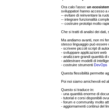
Ora calo l'asso:
un ecosiste
sviluppatori hanno accesso a cen
-- evitare di reinventare la ruot
-- integrare funzionalità comp
-- costruire prototipi molto ra
Che si tratti di analisi dei da
Ma andiamo avanti, non mi fe
stesso linguaggio può essere ut
- scrivere piccoli script di au
- sviluppare applicazioni web
- analizzare grandi quantità di 
- addestrare modelli di intellige
- costruire strumenti
DevOps
Questa flessibilità permette a
Poi noi siamo amichevoli ed 
Questo si traduce in:
- una quantità enorme di doc
- tutorial e corsi disponibili ov
- forum e community molto att
- aggiornamenti continui del li