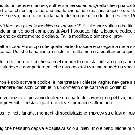
giunto un pensiero nuovo, sottile ma persistente. Quello che riguarda le 
ntre cerchi di capire perché una funzione non restituisce quello che d
e se ne va, ma che ormai fa parte del rumore di fondo del mestiere. Po
sti fare una piccola modifica al software?
" E lì il cuore salta un batt
de un universo di complessità. Apri il progetto, inizi a leggere codice 
 che evidentemente ti odiava. Fai la modifica o almeno ci provi.
’altra cosa. Poi scopri che quella parte di codice è collegata a metà
rda. Poi che la richiesta iniziale, in realtà, non era esattamente quel
 te cede, perché sai che da quel momento non stai più solo programma
misteriose e comportamenti che esistono solo su una macchina specif
on è solo scrivere codice, è interpretare richieste vaghe, navigare
rendere decisioni continue in un contesto che cambia di continuo.
velocizzare, possono togliere una parte del lavoro più ripetitivo, ma i
mprevedibili, resta e qualcuno deve comunque affrontarlo.
ì, di notti lunghe, momenti di soddisfazione improvvisa e fasi di frustr
bug che nessuno capiva e capitava solo al plenilunio e per qualche mi