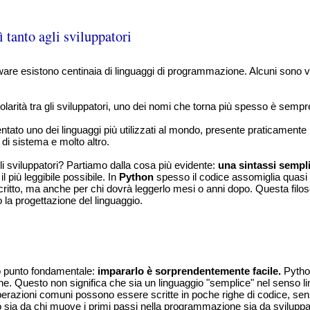
 tanto agli sviluppatori
are esistono centinaia di linguaggi di programmazione. Alcuni sono vel
olarità tra gli sviluppatori, uno dei nomi che torna più spesso è sempr
ntato uno dei linguaggi più utilizzati al mondo, presente praticament
ng di sistema e molto altro.
i sviluppatori? Partiamo dalla cosa più evidente:
u
na sintassi sempli
l più leggibile possibile. In
Python
spesso il codice assomiglia quasi a
scritto, ma anche per chi dovrà leggerlo mesi o anni dopo. Questa filo
o la progettazione del linguaggio.
ro punto fondamentale:
impararlo è sorprendentemente facile.
Pytho
e. Questo non significa che sia un linguaggio "semplice" nel senso lim
operazioni comuni possono essere scritte in poche righe di codice, sen
o sia da chi muove i primi passi nella programmazione sia da sviluppat