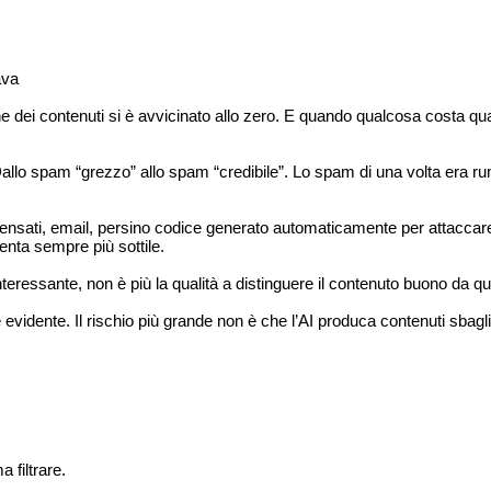
ava
ne dei contenuti si è avvicinato allo zero. E quando qualcosa costa 
allo spam “grezzo” allo spam “credibile”. Lo spam di una volta era rum
 sensati, email, persino codice generato automaticamente per attaccare
enta sempre più sottile.
ressante, non è più la qualità a distinguere il contenuto buono da quel
 evidente. Il rischio più grande non è che l’AI produca contenuti sbagl
 filtrare.