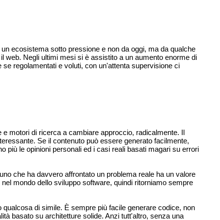
o in un ecosistema sotto pressione e non da oggi, ma da qualche
 web. Negli ultimi mesi si è assistito a un aumento enorme di
e se regolamentati e voluti, con un'attenta supervisione ci
 e motori di ricerca a cambiare approccio, radicalmente. Il
eressante. Se il contenuto può essere generato facilmente,
iù le opinioni personali ed i casi reali basati magari su errori
alcuno che ha davvero affrontato un problema reale ha un valore
e nel mondo dello sviluppo software, quindi ritorniamo sempre
qualcosa di simile. È sempre più facile generare codice, non
à basato su architetture solide. Anzi tutt'altro, senza una