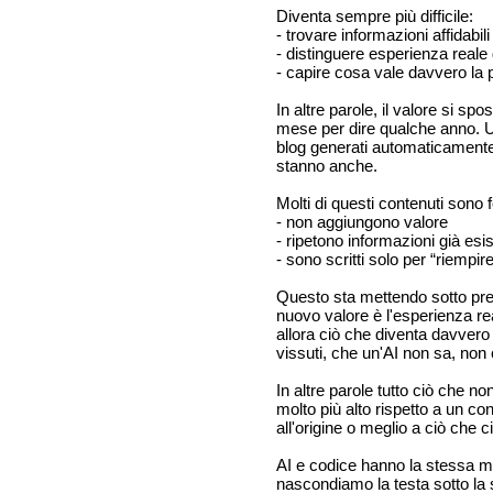
Diventa sempre più difficile:
- trovare informazioni affidabili
- distinguere esperienza reale
- capire cosa vale davvero la 
In altre parole, il valore si s
mese per dire qualche anno. U
blog generati automaticamente, 
stanno anche.
Molti di questi contenuti sono
- non aggiungono valore
- ripetono informazioni già esis
- sono scritti solo per “riempir
Questo sta mettendo sotto pres
nuovo valore è l'esperienza r
allora ciò che diventa davvero 
vissuti, che un'AI non sa, no
In altre parole tutto ciò che n
molto più alto rispetto a un c
all'origine o meglio a ciò che c
AI e codice hanno la stessa m
nascondiamo la testa sotto la 