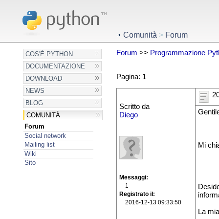
Comunità
>
Forum
Forum
>>
Programmazione Pyt
COS'È PYTHON
DOCUMENTAZIONE
Pagina: 1
DOWNLOAD
NEWS
20
BLOG
Scritto da
Gentile
Diego
COMUNITÀ
Forum
Social network
Mailing list
Mi chi
Wiki
Sito
Messaggi
1
Deside
Registrato il
inform
2016-12-13 09:33:50
La mia