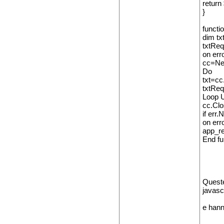
return
}
functi
dim tx
txtReq
on err
cc=N
Do
txt=cc
txtReq
Loop U
cc.Clo
if er
on err
app_r
End fu
Queste
javasc
e hann