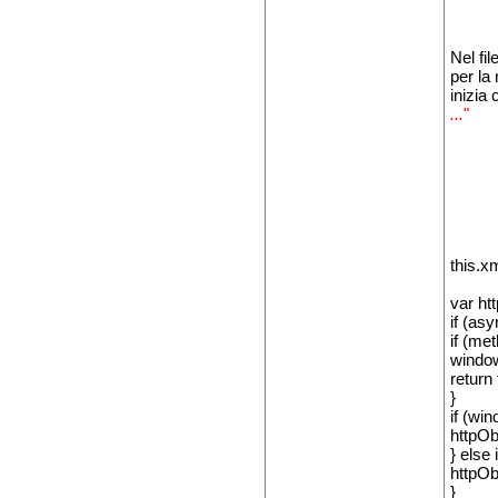
Nel fil
per la
inizia 
...
"
this.x
var ht
if (asy
if (me
window
return 
}
if (wi
httpOb
} else
httpOb
}