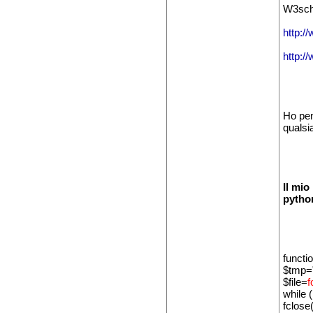
W3scho
http:/
http:/
Ho pen
qualsi
Il mio
python
functi
$tmp="
$file=
f
while (
fclose(