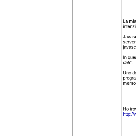
La mia 
intenz
Javasc
server,
javasc
In que
dati
".
Uno de
progr
memori
Ho tro
http:/