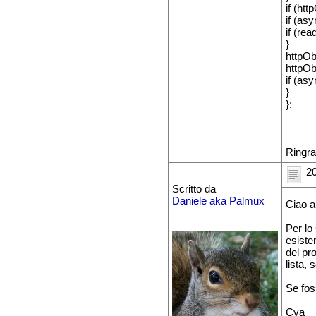
if (htt
if (as
if (re
}
httpOb
httpOb
if (asy
}
};
Ringra
20
Scritto da
Daniele aka Palmux
Ciao a
Per lo
esisten
del pr
lista,
Se foss
Cya