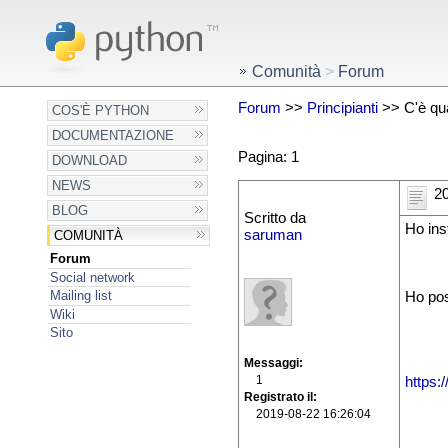
Comunità
>
Forum
Forum
>>
Principianti
>> C'è qua
COS'È PYTHON
DOCUMENTAZIONE
Pagina: 1
DOWNLOAD
NEWS
20
BLOG
Scritto da
Ho ins
saruman
COMUNITÀ
Forum
Social network
Mailing list
Ho pos
Wiki
Sito
Messaggi
1
https:
Registrato il
2019-08-22 16:26:04