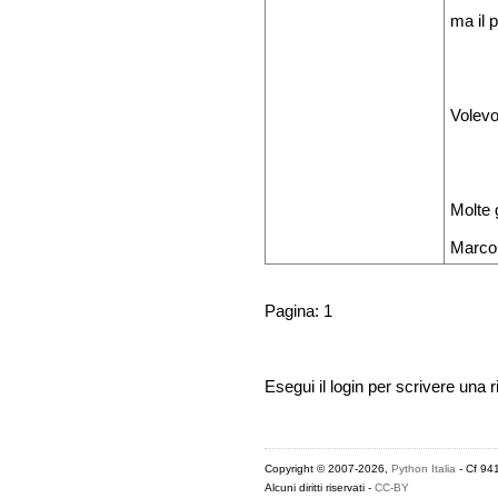
ma il p
Volevo
Molte 
Marco
Pagina: 1
Esegui il login per scrivere una r
Copyright © 2007-2026,
Python Italia
- Cf 94
Alcuni diritti riservati -
CC-BY