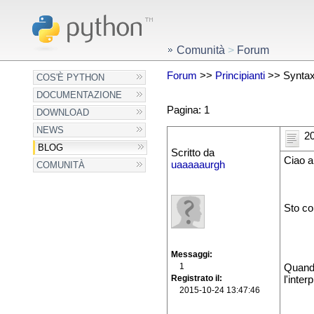
Comunità
>
Forum
Forum
>>
Principianti
>> SyntaxE
COS'È PYTHON
DOCUMENTAZIONE
Pagina: 1
DOWNLOAD
NEWS
20
BLOG
Scritto da
Ciao a 
uaaaaaurgh
COMUNITÀ
Sto co
Messaggi
1
Quando
Registrato il
l'inte
2015-10-24 13:47:46