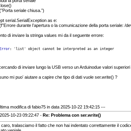
iudi la porta seriale
close()
("Porta seriale chiusa.")
pt serial.SerialException as e:
t(f"Errore durante l'apertura o la comunicazione della porta seriale: /
ento di inviare la stringa values mi da il seguente errore:
Error
: 'list' object cannot be interpreted as an integer

cercando di inviare lungo la USB verso un Arduinodue valori superiori
uno mi puo' aiutare a capire che tipo di dati vuole ser.write() ?
Ultima modifica di fabio75 in data 2025-10-22 19:42:15 ---
2025-10-23 09:22:47 -
Re: Problema con ser.write()
 caro, tralasciamo il fatto che non hai indentato correttamente il codi
ato veniale.