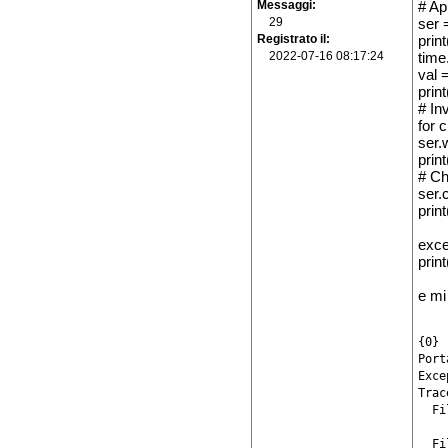
Messaggi
# Apr
29
ser 
Registrato il
prin
2022-07-16 08:17:24
time
val 
print
# Inv
for c
ser.
print
# Ch
ser.
print
exce
prin
e mi
{0}

Port
Exce
Trac
  Fi
    
  Fi