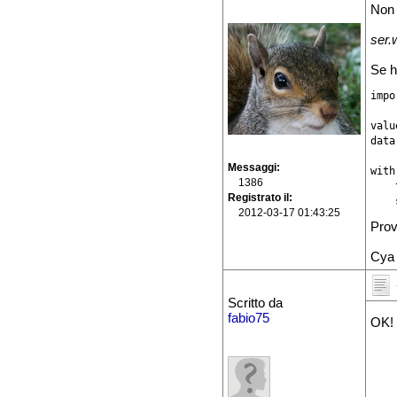
Non 
ser.w
Se h
impo
valu
data
Messaggi
with
1386
    
Registrato il
    
2012-03-17 01:43:25
Prov
Cya
Scritto da
fabio75
OK! 