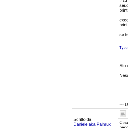
# Ch
ser.
print
exce
prin
se t
Type
Sto 
Ness
--- 
Scritto da
Ciao
Daniele aka Palmux
pecc