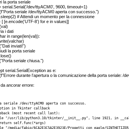
i la porta seriale
= serial.Serial('/dev/ttyACM0', 9600, timeout=1)
t(f"Porta seriale /dev/ttyACM0 aperta con successo.")
.sleep(2) # Attendi un momento per la connessione
= [ [e.encode('UTF-8') for e in values]]
(val)
ia i dati
har in range(len(val)):
write(valchar)
("Dati inviati!")
iudi la porta seriale
close()
("Porta seriale chiusa.")
pt serial.SerialException as e:
t(f"Errore durante l'apertura o la comunicazione della porta seriale: /
 da ancorar errore:
a seriale /dev/ttyACM0 aperta con successo.

ption in Tkinter callback

eback (most recent call last):

le "/usr/lib/python3.10/tkinter/__init__.py", line 1921, in __cal
return self.func(*args)

le "/media/fabio/6CA2E3C5A2E3923E/Progetti con eagle/SINTHETIZER