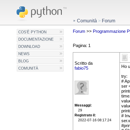
Comunità
>
Forum
Forum
>>
Programmazione P
COS'È PYTHON
DOCUMENTAZIONE
Pagina: 1
DOWNLOAD
NEWS
BLOG
Scritto da
Ho u
fabio75
COMUNITÀ
try:
# Apr
ser 
prin
time
value
Messaggi
valu
29
prin
Registrato il
# Inv
2022-07-16 08:17:24
ser.
#prin