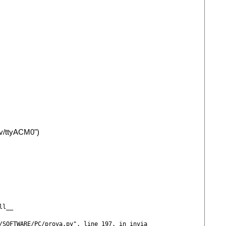
dev/ttyACM0")
l__

/SOFTWARE/PC/prova.py", line 197, in invia
