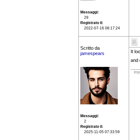
Messaggi
29
Registrato il
2022-07-16 08:17:24
Scritto da
It l
jamespears
and 
Imp
Messaggi
2
Registrato il
2025-11-05 07:33:59