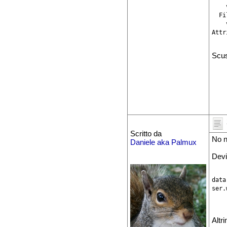
    
  Fi
    
Attr
Scus
Scritto da
No n
Daniele aka Palmux
Devi
data
ser.
Altr