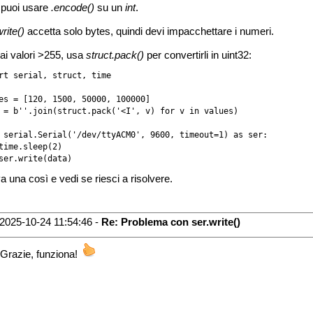
puoi usare
.encode()
su un
int
.
rite()
accetta solo bytes, quindi devi impacchettare i numeri.
ai valori >255, usa
struct.pack()
per convertirli in uint32:
rt serial, struct, time

es = [120, 1500, 50000, 100000]

 = b''.join(struct.pack('<I', v) for v in values)

 serial.Serial('/dev/ttyACM0', 9600, timeout=1) as ser:

time.sleep(2)

ser.write(data)
a una così e vedi se riesci a risolvere.
2025-10-24 11:54:46 -
Re: Problema con ser.write()
Grazie, funziona!