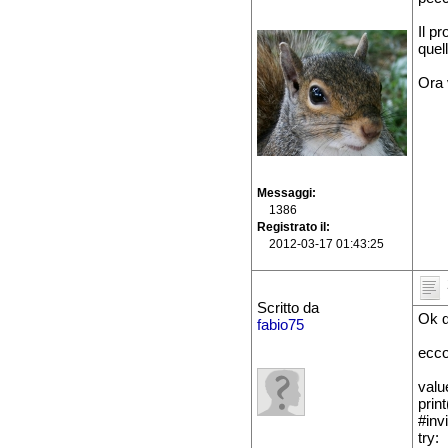
Il p
quel
Ora 
Messaggi
1386
Registrato il
2012-03-17 01:43:25
Scritto da
Ok q
fabio75
ecco
valu
prin
#inv
try: