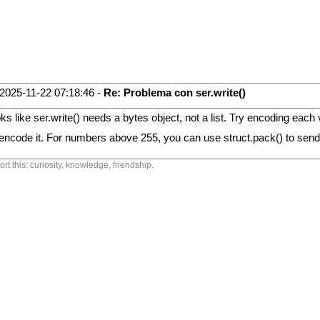
2025-11-22 07:18:46 -
Re: Problema con ser.write()
ooks like ser.write() needs a bytes object, not a list. Try encoding each
encode it. For numbers above 255, you can use struct.pack() to sen
ort this: curiosity, knowledge, friendship.