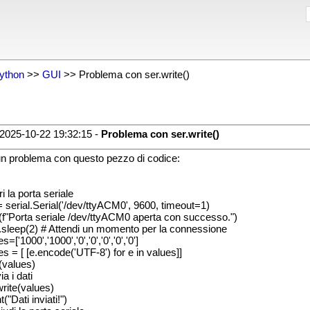
ython
>>
GUI
>> Problema con ser.write()
2025-10-22 19:32:15 -
Problema con ser.write()
n problema con questo pezzo di codice:
i la porta seriale
= serial.Serial('/dev/ttyACM0', 9600, timeout=1)
t(f"Porta seriale /dev/ttyACM0 aperta con successo.")
.sleep(2) # Attendi un momento per la connessione
s=['1000','1000','0','0','0','0','0']
es = [ [e.encode('UTF-8') for e in values]]
t(values)
ia i dati
write(values)
t("Dati inviati!")