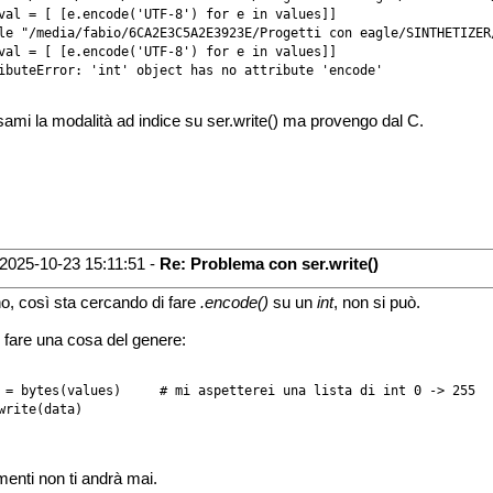
val = [ [e.encode('UTF-8') for e in values]]

le "/media/fabio/6CA2E3C5A2E3923E/Progetti con eagle/SINTHETIZER
val = [ [e.encode('UTF-8') for e in values]]

ibuteError: 'int' object has no attribute 'encode'

ami la modalità ad indice su ser.write() ma provengo dal C.
2025-10-23 15:11:51 -
Re: Problema con ser.write()
o, così sta cercando di fare
.encode()
su un
int
, non si può.
 fare una cosa del genere:
 = bytes(values)     # mi aspetterei una lista di int 0 -> 255

write(data)
imenti non ti andrà mai.