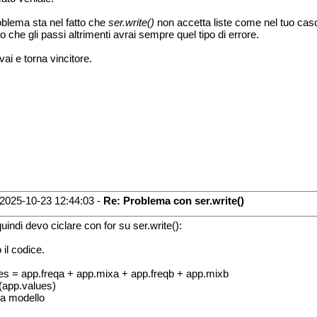
roblema sta nel fatto che
ser.write()
non accetta liste come nel tuo cas
lo che gli passi altrimenti avrai sempre quel tipo di errore.
vai e torna vincitore.
2025-10-23 12:44:03 -
Re: Problema con ser.write()
uindi devo ciclare con for su ser.write():
 il codice.
es = app.freqa + app.mixa + app.freqb + app.mixb
t(app.values)
ia modello