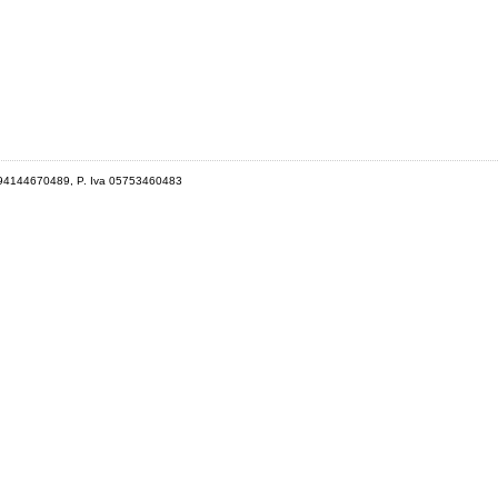
 94144670489, P. Iva 05753460483