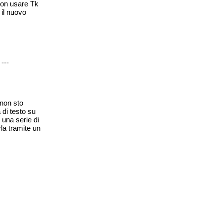
non usare Tk
il nuovo
---
 non sto
 di testo su
 una serie di
la tramite un