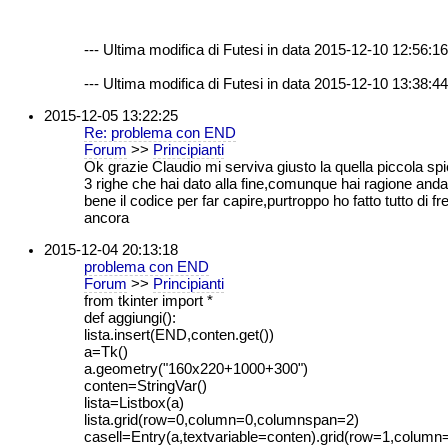
--- Ultima modifica di Futesi in data 2015-12-10 12:56:16 
--- Ultima modifica di Futesi in data 2015-12-10 13:38:44 
2015-12-05 13:22:25
Re: problema con END
Forum
>>
Principianti
Ok grazie Claudio mi serviva giusto la quella piccola sp
3 righe che hai dato alla fine,comunque hai ragione anda
bene il codice per far capire,purtroppo ho fatto tutto di fr
ancora
2015-12-04 20:13:18
problema con END
Forum
>>
Principianti
from tkinter import *
def aggiungi():
lista.insert(END,conten.get())
a=Tk()
a.geometry("160x220+1000+300")
conten=StringVar()
lista=Listbox(a)
lista.grid(row=0,column=0,columnspan=2)
casell=Entry(a,textvariable=conten).grid(row=1,column