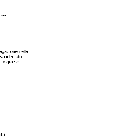
---
---
iegazione nelle
va identato
etta,grazie
=0)