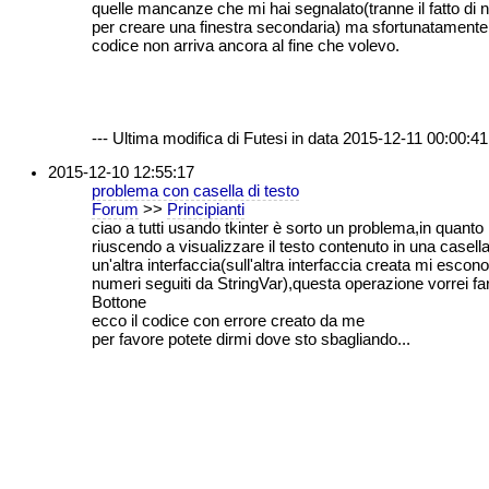
quelle mancanze che mi hai segnalato(tranne il fatto di 
per creare una finestra secondaria) ma sfortunatamente 
codice non arriva ancora al fine che volevo.
--- Ultima modifica di Futesi in data 2015-12-11 00:00:41 
2015-12-10 12:55:17
problema con casella di testo
Forum
>>
Principianti
ciao a tutti usando tkinter è sorto un problema,in quanto
riuscendo a visualizzare il testo contenuto in una casella
un'altra interfaccia(sull'altra interfaccia creata mi escono
numeri seguiti da StringVar),questa operazione vorrei far
Bottone
ecco il codice con errore creato da me
per favore potete dirmi dove sto sbagliando...