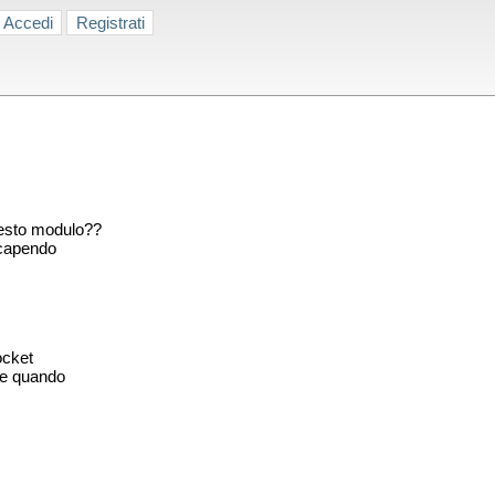
Accedi
Registrati
uesto modulo??
 capendo
ocket
he quando