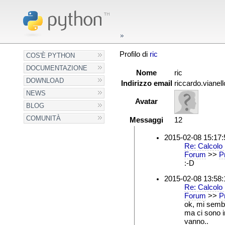
Profilo di
ric
COS'È PYTHON
DOCUMENTAZIONE
Nome
ric
DOWNLOAD
Indirizzo email
riccardo.viane
NEWS
Avatar
BLOG
COMUNITÀ
Messaggi
12
2015-02-08 15:17:
Re: Calcolo 
Forum
>>
Pr
:-D
2015-02-08 13:58:
Re: Calcolo 
Forum
>>
Pr
ok, mi sembr
ma ci sono i
vanno..