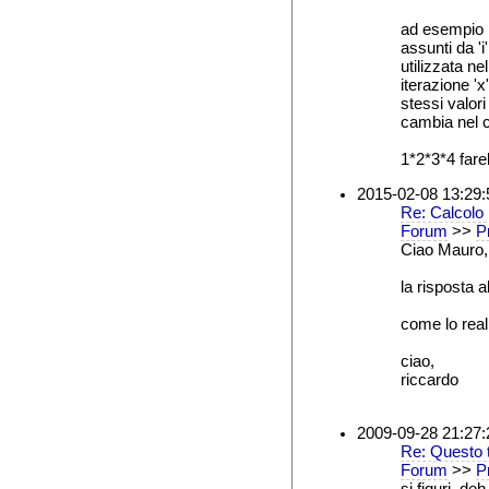
ad esempio it
assunti da 'i
utilizzata ne
iterazione 'x
stessi valori
cambia nel c
1*2*3*4 fare
2015-02-08 13:29:
Re: Calcolo 
Forum
>>
Pr
Ciao Mauro,
la risposta a
come lo real
ciao,
riccardo
2009-09-28 21:27:
Re: Questo t
Forum
>>
Pr
si figuri, d