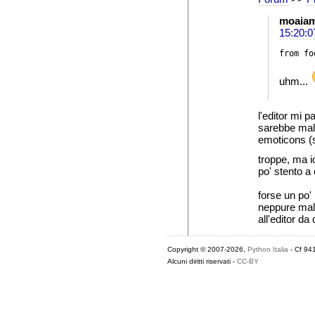
moaiam
15:20:0
from fo
uhm...
l'editor mi 
sarebbe male
emoticons (
troppe, ma io
po' stento a c
forse un po'
neppure male
all'editor da 
Copyright © 2007-2026,
Python Italia
- Cf 94
Alcuni diritti riservati -
CC-BY