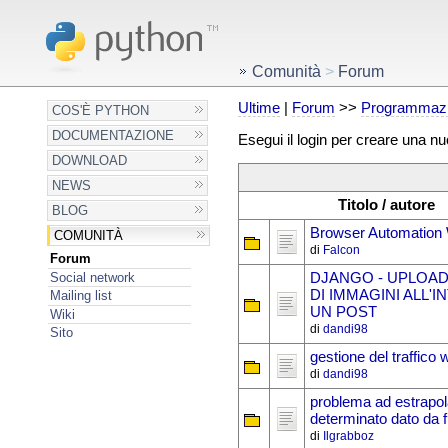
Comunità
>
Forum
Ultime
|
Forum
>>
Programmazi
COS'È PYTHON
DOCUMENTAZIONE
Esegui il login per creare una n
DOWNLOAD
NEWS
Titolo / autore
BLOG
Browser Automation 
COMUNITÀ
di
Falcon
Forum
Social network
DJANGO - UPLOAD
DI IMMAGINI ALL'I
Mailing list
UN POST
Wiki
di
dandi98
Sito
gestione del traffico
di
dandi98
problema ad estrapol
determinato dato da 
di
Ilgrabboz