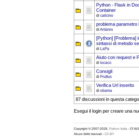
Python - Flask in Do
Container
di
calicino
problema parametr
di
Antares
[Python] [Problema] 
sintassi di metodo se
di
LaPa
Aiuto con request e
di
lucaco
Consigli
di
Fruttus
Verifica Url inserito
di
obama
87 discussioni in questa catego
Esegui il login per creare una n
Copyright © 2007-2026,
Python Italia
- Cf 94
Alcuni diritti riservati -
CC-BY