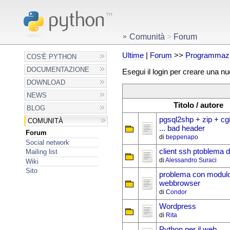
Comunità
>
Forum
Ultime
|
Forum
>>
Programmazi
COS'È PYTHON
DOCUMENTAZIONE
Esegui il login per creare una n
DOWNLOAD
NEWS
Titolo / autore
BLOG
pgsql2shp + zip + cg
COMUNITÀ
... bad header
Forum
di
beppenapo
Social network
client ssh ptoblema d
Mailing list
di
Alessandro Suraci
Wiki
Sito
problema con modul
webbrowser
di
Condor
Wordpress
di
Rita
Python per il web