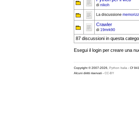
di
nikoh
La discussione
memorizzar
Crawler
di
19mrk90
87 discussioni in questa catego
Esegui il login per creare una n
Copyright © 2007-2026,
Python Italia
- Cf 94
Alcuni diritti riservati -
CC-BY