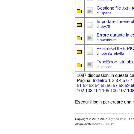
Gestione file .txt -
di
Dperla
Importare librerie u
di
sky70
Errore durante la c
di
washburn
--- ESEGUIRE P
di
roby8a roby8a
TypeError: 'str' obje
di
trescon
1087 discussioni in questa ca
Pagina:
Indietro
1
2
3
4
5
6
7
51
52
53
54
55
56
57
58
59
6
102
103
104
105
106
107
10
Esegui il login per creare una
Copyright © 2007-2026,
Python Italia
- Cf
Alcuni diritti riservati -
CC-BY