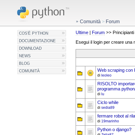
Comunità
>
Forum
Ultime
|
Forum
>> Principianti
COS'È PYTHON
DOCUMENTAZIONE
Esegui il login per creare una
DOWNLOAD
NEWS
BLOG
Web scraping con 
COMUNITÀ
di
leoleo
RISOLTO importare 
programma python/t
di
lu
Ciclo while
di
sedia89
fermare robot al rila
di
19marinho
Python o django?
di
Zelia87