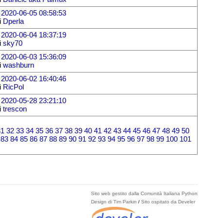
l
2020-06-05 08:58:53
i
Dperla
l
2020-06-04 18:37:19
i
sky70
l
2020-06-03 15:36:09
i
washburn
l
2020-06-02 16:40:46
i
RicPol
l
2020-05-28 23:21:10
i
trescon
31
32
33
34
35
36
37
38
39
40
41
42
43
44
45
46
47
48
49
50
83
84
85
86
87
88
89
90
91
92
93
94
95
96
97
98
99
100
101
Sito web gestito dalla Comunità Italiana Python
Design di Tim Parkin
/
Sito ospitato da Develer