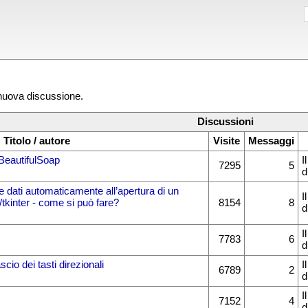
 nuova discussione.
Discussioni
Titolo / autore
Visite
Messaggi
BeautifulSoap
I
7295
5
d
dati automaticamente all’apertura di un
I
kinter - come si può fare?
8154
8
d
I
7783
6
d
scio dei tasti direzionali
I
6789
2
d
I
7152
4
d