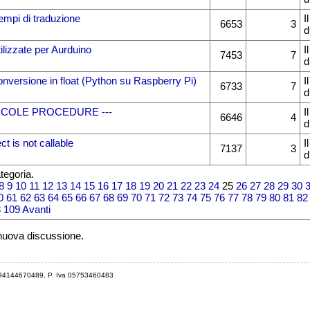
 tempi di traduzione
I
6653
3
d
tilizzate per Aurduino
I
7453
7
d
onversione in float (Python su Raspberry Pi)
I
6733
7
d
ICCOLE PROCEDURE ---
I
6646
4
d
ct is not callable
I
7137
3
d
tegoria.
8
9
10
11
12
13
14
15
16
17
18
19
20
21
22
23
24
25
26
27
28
29
30
0
61
62
63
64
65
66
67
68
69
70
71
72
73
74
75
76
77
78
79
80
81
82
8
109
Avanti
 nuova discussione.
 94144670489, P. Iva 05753460483