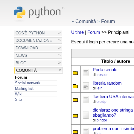
Comunità
>
Forum
Ultime
|
Forum
>> Principianti
COS'È PYTHON
DOCUMENTAZIONE
Esegui il login per creare una n
DOWNLOAD
NEWS
Titolo / autore
BLOG
Porta seriale
COMUNITÀ
di
trescon
Forum
Social network
libreria random
di
lein
Mailing list
Wiki
Tastiera USA interna
Sito
di
olosip
dichiarazione stringa
sbagliando?
di
pindol
problema con il simbo
di
lein