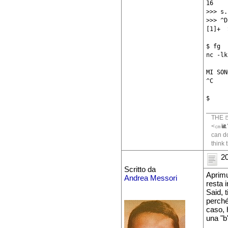
16

>>> s.
>>> ^D

[1]+  
$ fg

nc -lk
MI SON
^C

THE 
<㎝🐌🐍
can do
think 
20
Scritto da
Aprimus
Andrea Messori
resta 
Said, 
perché
caso, 
una "b