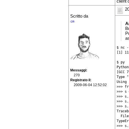
client 
20
Scritto da
㎝
A
B
Pu
as
$ nc -
[1] 11
$ py

Python
Messaggi
[GCC 7
270
Type "
Registrato il
Using 
2009-06-04 12:52:02
>>> fr
>>> s 
>>> s.
>>> s.
>>> s.
Traceb
  File
TypeEr
>>> s.