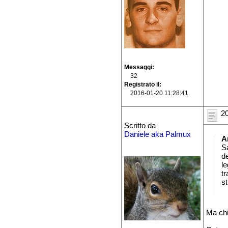
Messaggi
32
Registrato il
2016-01-20 11:28:41
20
Scritto da
Daniele aka Palmux
A
Sa
d
le
t
st
Ma ch