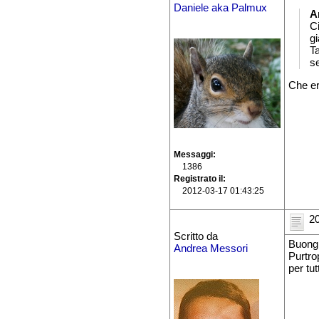
Daniele aka Palmux
A
Ci
gi
T
s
Che er
Messaggi
1386
Registrato il
2012-03-17 01:43:25
20
Scritto da
Buongi
Andrea Messori
Purtro
per tut