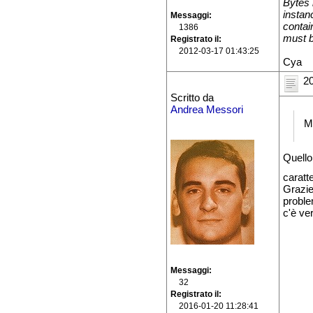
Bytes 
instan
Messaggi
contai
1386
must b
Registrato il
2012-03-17 01:43:25
Cya
20
Scritto da
Andrea Messori
M
Quello
caratte
Grazie 
proble
c'è ve
Messaggi
32
Registrato il
2016-01-20 11:28:41