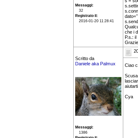
s = s
Messaggi
s.sett
32
s.conn
Registrato il
dato
2016-01-20 11:28:41
s.send
Qualcu
che i 
P.s.: 
Grazie 
20
Scritto da
Daniele aka Palmux
Ciao c
Scusam
lascia
aiutarti
Cya
Messaggi
1386
Registrato il