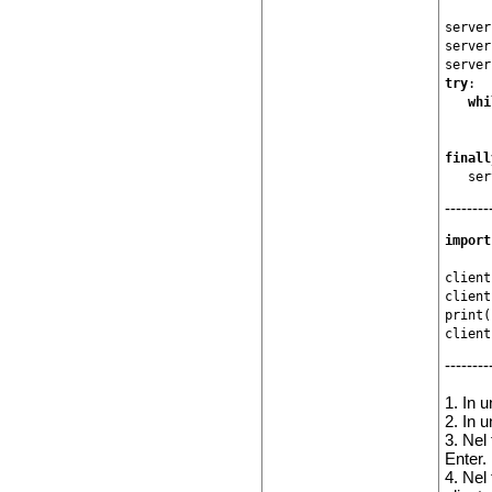
server
server
try
:

whi
      
finall
   ser
--------
import
client
client
print(
client
--------
1. In u
2. In u
3. Nel
Enter.
4. Nel 