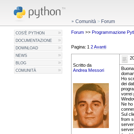
Comunità
>
Forum
Forum
>>
Programmazione Pyt
COS'È PYTHON
DOCUMENTAZIONE
Pagina: 1
2
Avanti
DOWNLOAD
NEWS
20
BLOG
Scritto da
Buona 
Andrea Messori
COMUNITÀ
domand
Ho scr
dei da
progra
vorrei
Window
Ne ho 
conne
Sul cli
from s
server
server