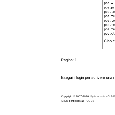
pos = 
pos.pr
pos.te
pos.te
pos.te
pos.te
pos.te
pos.cl
Ciao e
Pagina: 1
Esegui il login per scrivere una r
Copyright © 2007-2026,
Python Italia
- Cf 94
Alcuni diritti riservati -
CC-BY