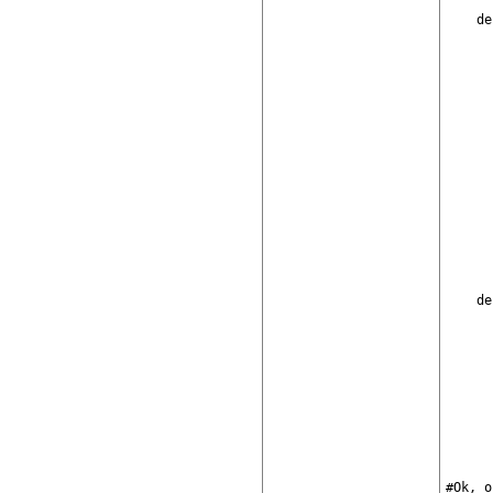
    de
      
      
      
      
      
      
      
      
      
      
      
      
      
    de
      
      
      
      
      
      
      
      
#Ok, o