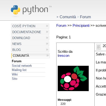
Comunità
>
Forum
Forum
>>
Principianti
>> scrivere
COS'È PYTHON
DOCUMENTAZIONE
Pagina: 1
DOWNLOAD
NEWS
20
BLOG
Scritto da
Salve 
trescon
COMUNITÀ
Forum
La mas
Social network
Mailing list
Il pro
Wiki
Non ho
Sito
Accett
Grazi
Messaggi
220