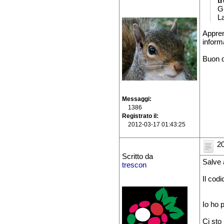
t
Gr
L
Appren
informa
Buon d
Messaggi
1386
Registrato il
2012-03-17 01:43:25
20
Scritto da
Salve 
trescon
Il codi
Io ho 
Ci sto