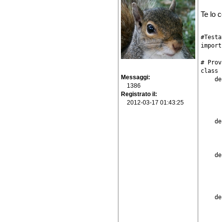
Te lo c
#Testa
import
# Prov
class 
Messaggi
    de
1386
      
Registrato il
      
2012-03-17 01:43:25
      
    de
      
      
    de
      
      
      
    de
      
      