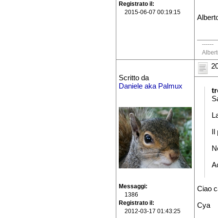
Registrato il
2015-06-07 00:19:15
Albert
------
Alber
20
Scritto da
Daniele aka Palmux
t
S
La
Il
N
A
Messaggi
Ciao c
1386
Registrato il
Cya
2012-03-17 01:43:25