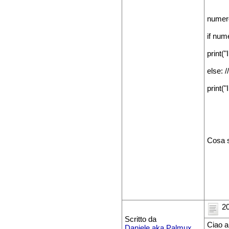
numero
if num
print("
else: /
print("
Cosa s
20
Scritto da
Ciao a
Daniele aka Palmux