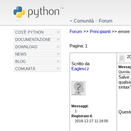
Comunità
>
Forum
Forum
>>
Principianti
>> errore 
COS'È PYTHON
DOCUMENTAZIONE
Pagina: 1
DOWNLOAD
NEWS
20
BLOG
Scritto da
Messag
Eaglescz
COMUNITÀ
Questa 
Salve 
qualsi
sintax
Messaggi
1
Questo
Registrato il
2018-12-27 11:18:00