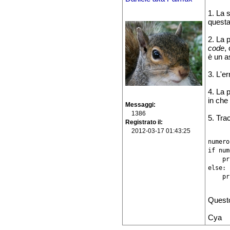
1. La s
questa
2. La 
code
,
è un a
3. L'e
4. La 
in che 
Messaggi
1386
5. Tra
Registrato il
2012-03-17 01:43:25
numero
if num
    pr
else:

    pr
Questo
Cya