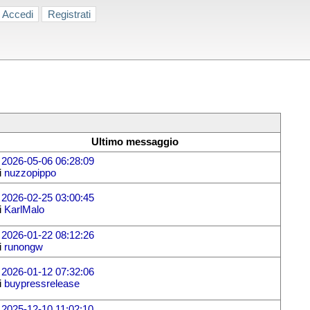
Accedi
Registrati
Ultimo messaggio
l
2026-05-06 06:28:09
i
nuzzopippo
l
2026-02-25 03:00:45
i
KarlMalo
l
2026-01-22 08:12:26
i
runongw
l
2026-01-12 07:32:06
i
buypressrelease
l
2025-12-10 11:02:10