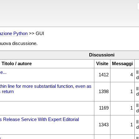
zione Python
>> GUI
 nuova discussione.
Discussioni
Titolo / autore
Visite
Messaggi
e...
I
1412
4
d
hin line for more substantial function, even as
I
return
1398
1
d
I
1169
1
d
Release Service With Expert Editorial
I
1343
1
d
r
I