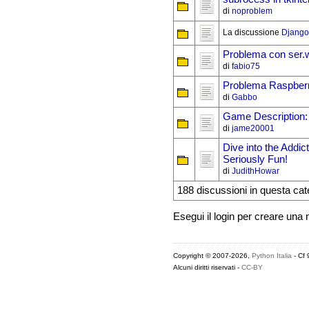
di
noproblem
La discussione
Django
Problema con ser.w
di
fabio75
Problema Raspberr
di
Gabbo
Game Description:
di
jame20001
Dive into the Addic
Seriously Fun!
di
JudithHowar
188 discussioni in questa cat
Esegui il login per creare una
Copyright © 2007-2026,
Python Italia
- Cf
Alcuni diritti riservati -
CC-BY