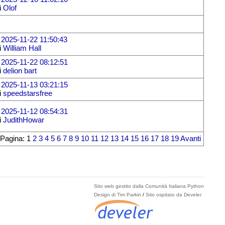
i
Olof
l
2025-11-22 11:50:43
i
William Hall
l
2025-11-22 08:12:51
i
delion bart
l
2025-11-13 03:21:15
i
speedstarsfree
l
2025-11-12 08:54:31
i
JudithHowar
Pagina: 1
2
3
4
5
6
7
8
9
10
11
12
13
14
15
16
17
18
19
Avanti
Sito web gestito dalla Comunità Italiana Python
Design di Tim Parkin
/
Sito ospitato da Develer