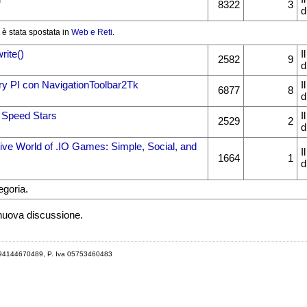
8322
3
d
è stata spostata in
Web e Reti
.
rite()
I
2582
9
d
y PI con NavigationToolbar2Tk
I
6877
8
d
 Speed Stars
I
2529
2
d
tive World of .IO Games: Simple, Social, and
I
1664
1
d
egoria.
 nuova discussione.
 94144670489, P. Iva 05753460483