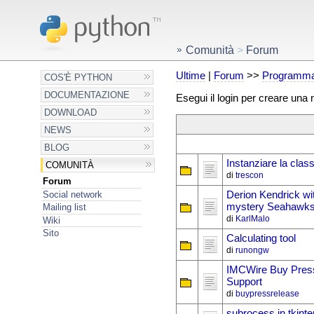
Comunità
>
Forum
Ultime
|
Forum
>>
Programma
COS'È PYTHON
DOCUMENTAZIONE
Esegui il login per creare una
DOWNLOAD
NEWS
BLOG
Instanziare la class
COMUNITÀ
di
trescon
Forum
Social network
Derion Kendrick wit
mystery Seahawks 
Mailing list
di
KarlMalo
Wiki
Sito
Calculating tool
di
runongw
IMCWire Buy Press 
Support
di
buypressrelease
subrocess in tkinte