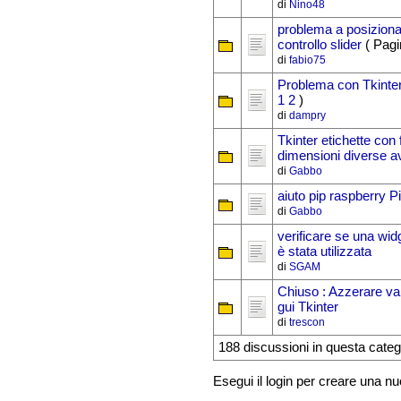
di
Nino48
problema a posiziona
controllo slider
( Pagi
di
fabio75
Problema con Tkinter
1
2
)
di
dampry
Tkinter etichette con 
dimensioni diverse a
di
Gabbo
aiuto pip raspberry Pi
di
Gabbo
verificare se una wid
è stata utilizzata
di
SGAM
Chiuso : Azzerare val
gui Tkinter
di
trescon
188 discussioni in questa categ
Esegui il login per creare una n