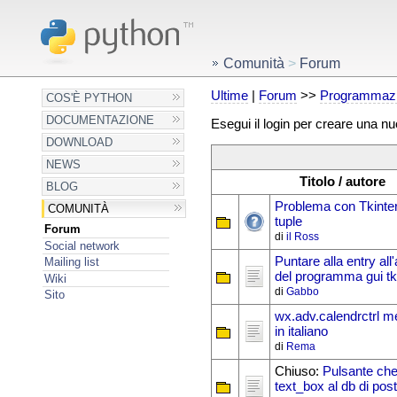
Comunità
>
Forum
Ultime
|
Forum
>>
Programmazi
COS'È PYTHON
DOCUMENTAZIONE
Esegui il login per creare una n
DOWNLOAD
NEWS
Titolo / autore
BLOG
Problema con Tkinter
COMUNITÀ
tuple
Forum
di
il Ross
Social network
Puntare alla entry al
Mailing list
del programma gui tk
Wiki
di
Gabbo
Sito
wx.adv.calendrctrl me
in italiano
di
Rema
Chiuso:
Pulsante che 
text_box al db di post