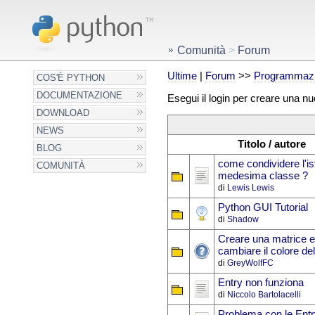
Comunità
>
Forum
Ultime
|
Forum
>>
Programmazi
COS'È PYTHON
DOCUMENTAZIONE
Esegui il login per creare una n
DOWNLOAD
NEWS
Titolo / autore
BLOG
come condividere l'is
COMUNITÀ
medesima classe ?
di
Lewis Lewis
Python GUI Tutorial
di
Shadow
Creare una matrice e
cambiare il colore de
di
GreyWolfFC
Entry non funziona
di
Niccolo Bartolacelli
Problema con le Entry