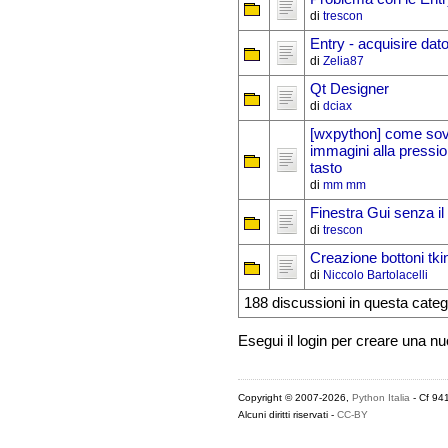
di
trescon
Entry - acquisire dat
di
Zelia87
Qt Designer
di
dciax
[wxpython] come sov
immagini alla pressio
tasto
di
mm mm
Finestra Gui senza il t
di
trescon
Creazione bottoni tki
di
Niccolo Bartolacelli
188 discussioni in questa categ
Esegui il login per creare una n
Copyright © 2007-2026,
Python Italia
- Cf 94
Alcuni diritti riservati -
CC-BY