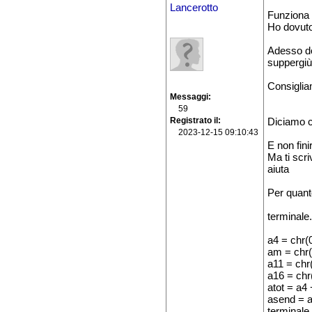
Lancerotto
Funziona 
Ho dovuto 
Adesso dov
suppergiù
Consigliami
Messaggi
59
Registrato il
Diciamo ch
2023-12-15 09:10:43
E non fini
Ma ti scri
aiuta
Per quanto
terminale
a4 = chr(0
am = chr
a11 = chr(
a16 = chr
atot = a4
asend = a
terminale