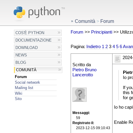
Comunità
>
Forum
Forum
>>
Principianti
>> Utilizz
COS'È PYTHON
DOCUMENTAZIONE
Pagina:
Indietro
1
2
3
4
5
6
Avan
DOWNLOAD
NEWS
2024-
BLOG
Scritto da
Pietro Bruno
COMUNITÀ
Piet
Lancerotto
Forum
Io pr
Social network
If y
Mailing list
this 
Wiki
for g
Sito
Io ho cap
Messaggi
59
Enable Re
Registrato il
2023-12-15 09:10:43