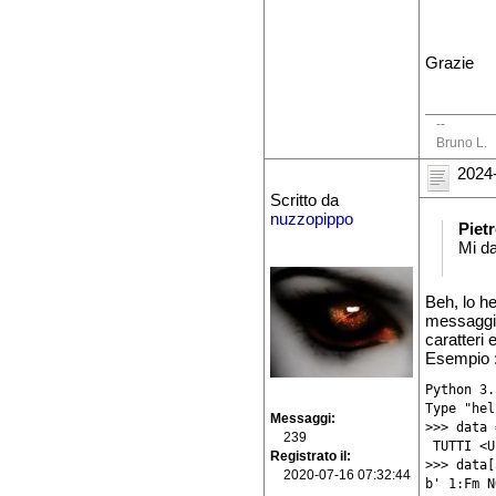
Grazie
--
Bruno L.
2024-
Scritto da
nuzzopippo
Piet
Mi da
Beh, lo h
messaggio 
caratteri 
Esempio 
Python 3.
Type "hel
Messaggi
>>> data 
239
 TUTTI <U
Registrato il
>>> data[
2020-07-16 07:32:44
b' 1:Fm N