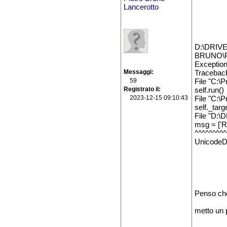
Lancerotto
D:\DRIV
BRUNO\P
Exception 
Messaggi
Traceback
59
File "C:\
Registrato il
self.run()
2023-12-15 09:10:43
File "C:\P
self._targ
File "D:
msg = ['
^^^^^^^^^
UnicodeDe
Penso che
metto un p