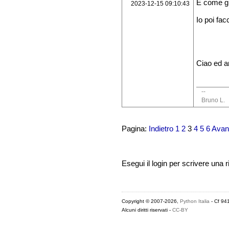
E come già
2023-12-15 09:10:43
Io poi fac
Ciao ed a
--
Bruno L.
Pagina:
Indietro
1
2
3
4
5
6
Avan
Esegui il login per scrivere una r
Copyright © 2007-2026,
Python Italia
- Cf 94
Alcuni diritti riservati -
CC-BY