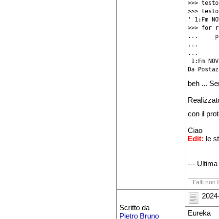
>>> testo
>>> testo

' 1:Fm NO
>>> for r
...     p
... 

...     

 1:Fm NOV
Da Postaz
beh ... S
Realizzat
con il pro
Ciao
Edit:
le s
--- Ultim
Fatti non 
2024-
Scritto da
Eureka
Pietro Bruno