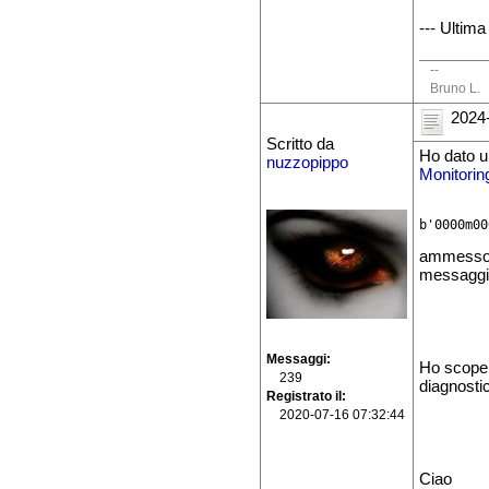
--- Ultima
--
Bruno L.
2024-
Scritto da
Ho dato u
nuzzopippo
Monitorin
ammesso a
messaggi
Messaggi
Ho scoper
239
diagnostic
Registrato il
2020-07-16 07:32:44
Ciao