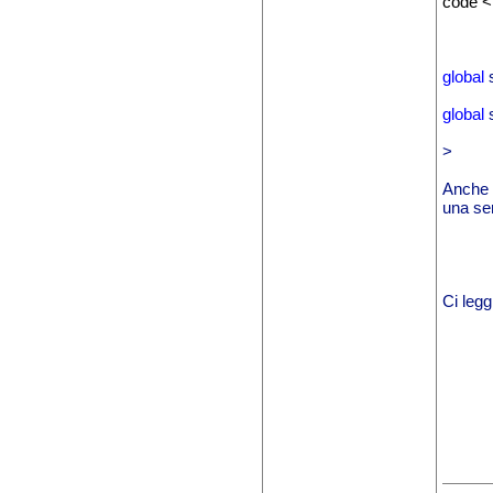
code <
global
global
>
Anche 
una ser
Ci leg
--