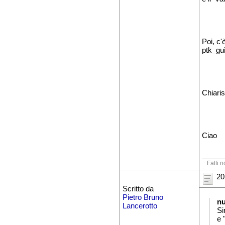
Poi, c'
ptk_gu
Chiaris
Ciao
Fatti n
20
Scritto da
Pietro Bruno
n
Lancerotto
Si
e 