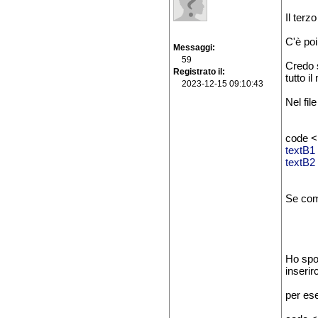
Il terz
C'è poi
Messaggi
59
Credo s
Registrato il
tutto i
2023-12-15 09:10:43
Nel fil
code <
textB1
textB2
Se comm
Ho spos
inserir
per es