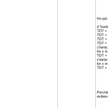
Ho poi 
# Sosti
TDT = T
TDT = T
TDT = T
TDT = T
charac
for x i
TDT = 
charac
for x i
TDT = 
Perché 
evitare