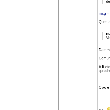
de
msg = 
Questo 
n
Ve
Dammi i
Comunqu
E lì vi
qualche
Ciao e