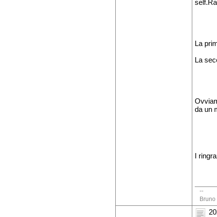
self.Ra
La pri
La seco
Ovviame
da un m
I ringr
--
Bruno 
20