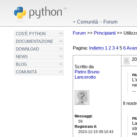
Comunità
>
Forum
Forum
>>
Principianti
>> Utilizz
COS'È PYTHON
DOCUMENTAZIONE
Pagina:
Indietro
1
2
3
4
5
6
Avan
DOWNLOAD
NEWS
20
BLOG
Scritto da
Pietro Bruno
COMUNITÀ
n
Lancerotto
L'
ne
..
Il nost
Messaggi
n
59
La
Registrato il
st
2023-12-15 09:10:43
no