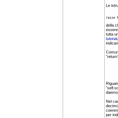
Le istr
raise 
della c
essere
tutta u
tutorial
indicar
Comunqu
"return
Riguar
"self.s
daemon
Nel cas
decimo
coeren
per ind