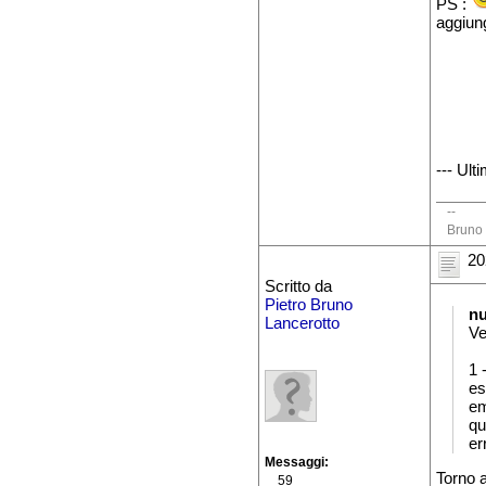
PS :
aggiun
--- Ult
--
Bruno 
20
Scritto da
Pietro Bruno
n
Lancerotto
Ve
1 
es
em
qu
er
Messaggi
Torno a
59