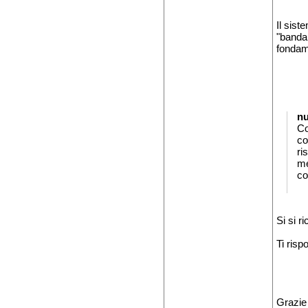
Il sist
"banda 
fondam
n
Co
co
ri
me
co
Si si r
Ti risp
Grazie