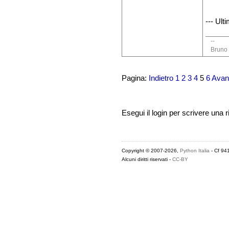
--- Ult
--
Bruno 
Pagina:
Indietro
1
2
3
4
5
6
Avan
Esegui il login per scrivere una r
Copyright © 2007-2026,
Python Italia
- Cf 94
Alcuni diritti riservati -
CC-BY