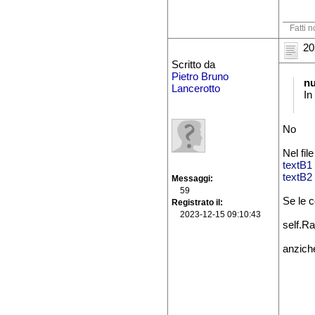
Fatti n
20
Scritto da
Pietro Bruno
n
Lancerotto
In
No
Nel fil
textB1
textB2
Messaggi
59
Se le 
Registrato il
2023-12-15 09:10:43
self.R
anziche