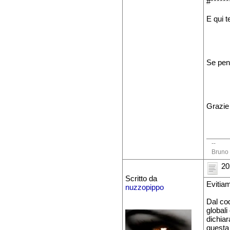
#******
E qui t
Se pensi
Grazie
--
Bruno 
20
Scritto da
Evitiam
nuzzopippo
Dal cod
globali
dichiar
questa 