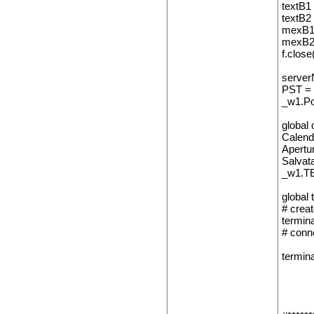
textB1 
textB2 
mexB1 =
mexB2 =
f.close
server
PST = P
_w1.P
global 
Calend
Apertur
Salvat
_w1.TE
global 
# crea
termin
# conn
termin