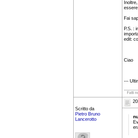
Inoltre
essere
Fai sa
P.S. : 
import
edit: c
Ciao
--- Ult
Fatti n
20
Scritto da
Pietro Bruno
n
Lancerotto
Ev
er