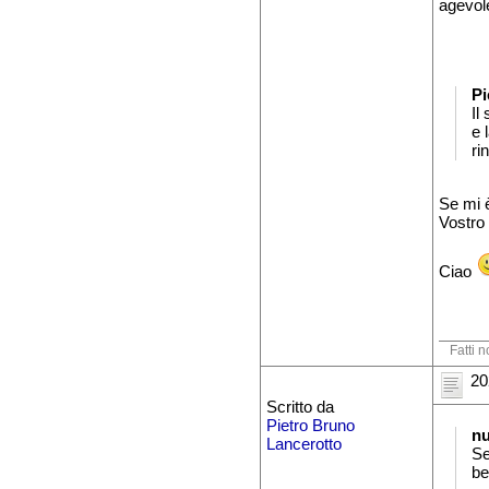
agevole
Pi
Il
e 
ri
Se mi è
Vostro 
Ciao
Fatti n
20
Scritto da
Pietro Bruno
n
Lancerotto
Se
be