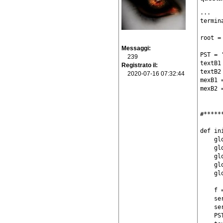
...

termin
root = 
Messaggi
PST = '
239
textB1 
Registrato il
textB2 
2020-07-16 07:32:44
mexB1 =
mexB2 =
#*****
def in
    glo
    gl
    gl
    gl
    gl
    f 
    se
    se
    PS