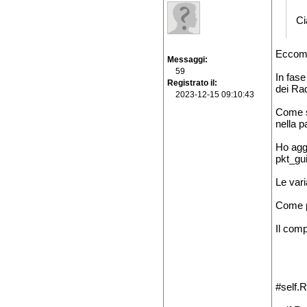
C
Eccomi
Messaggi
59
In fase
Registrato il
dei Rad
2023-12-15 09:10:43
Come sc
nella p
Ho aggi
pkt_gu
Le vari
Come pr
Il comp
#self.