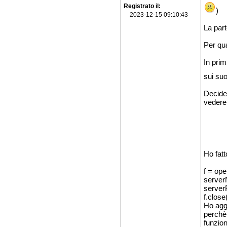
Registrato il
)
2023-12-15 09:10:43
La par
Per qua
In pri
sui suoi
Decider
vedere
Ho fatt
f = ope
serverN
serverP
f.close
Ho aggi
perchè
funzion