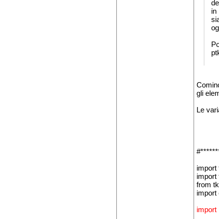
de
in
si
og
Po
pt
Cominci
gli ele
Le varia
#******
import 
import 
from tk
import
import