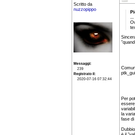
Scritto da
nuzzopippo
Pi
...
Ov
te
Sincera
"quando
Messaggi
Comunqu
239
ptk_gu
Registrato il
2020-07-16 07:32:44
Per pot
essere 
variabi
la vari
fase d
Dubbio 
è il "v