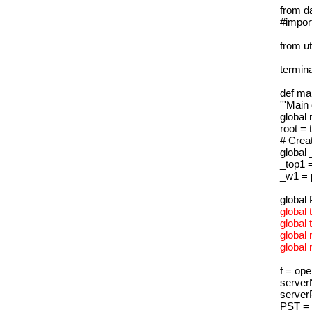
from d
#import
from ut
termin
def mai
'''Main 
global 
root = 
# Creat
global
_top1 =
_w1 = 
global
global 
global 
global
global
f = ope
serverN
serverP
PST = (