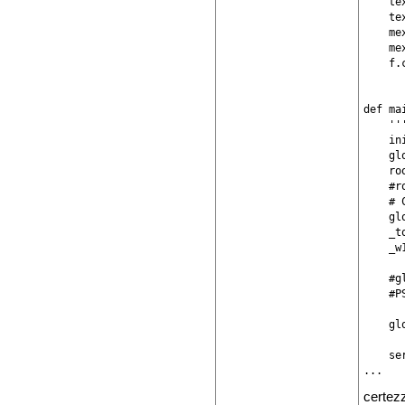
    te
    te
    me
    me
    f.c
def ma
    ''
    in
    glo
    ro
    #r
    # 
    gl
    _t
    _w
    #gl
    #P
    gl
    se
certez