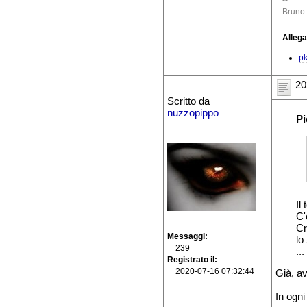
Bruno 
Allega
pk
20
Scritto da
nuzzopippo
Pi
Il
C'
Cr
Messaggi
lo
239
...
Registrato il
2020-07-16 07:32:44
Già, av
In ogni